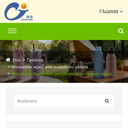
Γλώσσα
Σπίτι
Προϊόντα
Μπουκάλια νερού από ανοξείδωτο χάλυβα
Μπουκάλια Νερού από ανοξείδωτο ατσάλι μονού τοίχου