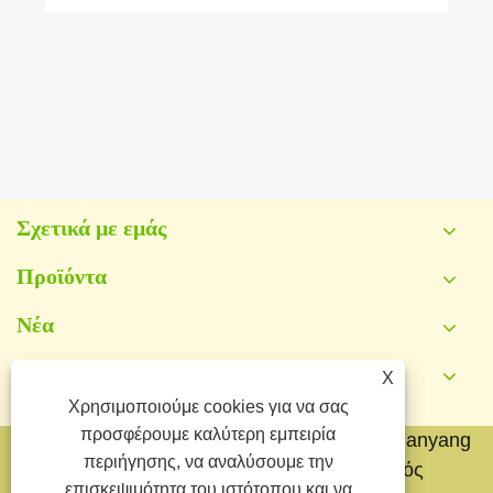
Σχετικά με εμάς
Προϊόντα
Νέα
Επικοινωνήστε μαζί μας
X
Χρησιμοποιούμε cookies για να σας
προσφέρουμε καλύτερη εμπειρία
Πνευματικά δικαιώματα © 2026 Yongkang Jianyang
περιήγησης, να αναλύσουμε την
Metal Co.,Ltd. Με την επιφύλαξη παντός
επισκεψιμότητα του ιστότοπου και να