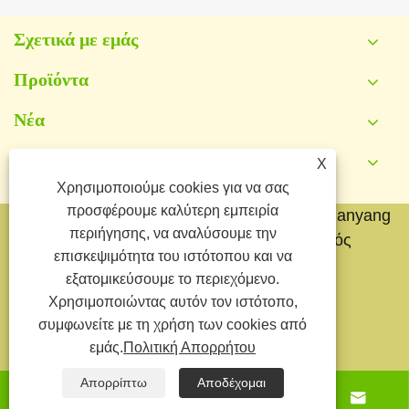
Σχετικά με εμάς
Προϊόντα
Νέα
Επικοινωνήστε μαζί μας
X
Χρησιμοποιούμε cookies για να σας
προσφέρουμε καλύτερη εμπειρία
Πνευματικά δικαιώματα © 2026 Yongkang Jianyang
περιήγησης, να αναλύσουμε την
Metal Co.,Ltd. Με την επιφύλαξη παντός
επισκεψιμότητα του ιστότοπου και να
δικαιώματος.
εξατομικεύσουμε το περιεχόμενο.
Links
Sitemap
RSS
XML
Χρησιμοποιώντας αυτόν τον ιστότοπο,
συμφωνείτε με τη χρήση των cookies από
Πολιτική Απορρήτου
εμάς.
Πολιτική Απορρήτου
Απορρίπτω
Αποδέχομαι



