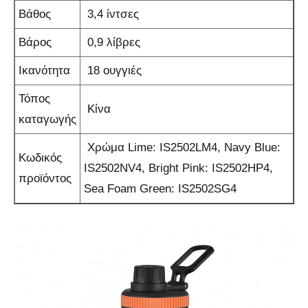
Βάθος
3,4 ίντσες
Βάρος
0,9 λίβρες
Ικανότητα
18 ουγγιές
Τόπος
Κίνα
καταγωγής
Χρώμα Lime: IS2502LM4, Navy Blue:
Κωδικός
IS2502NV4, Bright Pink: IS2502HP4,
προϊόντος
Sea Foam Green: IS2502SG4