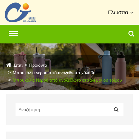
Γλώσσα
Σπίτι
Προϊόντα
Μπουκάλια νερού από ανοξείδωτο χάλυβα
Μπουκάλια Νερού από ανοξείδωτο ατσάλι μονού τοίχου