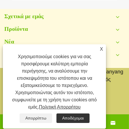
Σχετικά με εμάς
Προϊόντα
Νέα
X
Επικοινωνήστε μαζί μας
Χρησιμοποιούμε cookies για να σας
προσφέρουμε καλύτερη εμπειρία
περιήγησης, να αναλύσουμε την
Πνευματικά δικαιώματα © 2026 Yongkang Jianyang
επισκεψιμότητα του ιστότοπου και να
Metal Co.,Ltd. Με την επιφύλαξη παντός
εξατομικεύσουμε το περιεχόμενο.
δικαιώματος.
Χρησιμοποιώντας αυτόν τον ιστότοπο,
Links
Sitemap
RSS
XML
συμφωνείτε με τη χρήση των cookies από
εμάς.
Πολιτική Απορρήτου
Πολιτική Απορρήτου
Απορρίπτω
Αποδέχομαι



