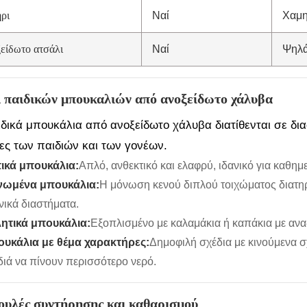
ρι
Ναί
Χαμη
είδωτο ατσάλι
Ναί
Ψηλ
 παιδικών μπουκαλιών από ανοξείδωτο χάλυβα
ιδικά μπουκάλια από ανοξείδωτο χάλυβα διατίθενται σε δια
ες των παιδιών και των γονέων.
ικά μπουκάλια:
Απλό, ανθεκτικό και ελαφρύ, ιδανικό για καθημ
ωμένα μπουκάλια:
Η μόνωση κενού διπλού τοιχώματος διατηρ
νικά διαστήματα.
ητικά μπουκάλια:
Εξοπλισμένο με καλαμάκια ή καπάκια με αναδ
υκάλια με θέμα χαρακτήρες:
Δημοφιλή σχέδια με κινούμενα σ
διά να πίνουν περισσότερο νερό.
ουλές συντήρησης και καθαρισμού