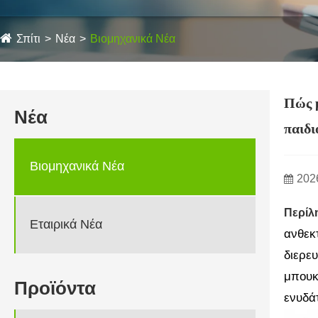
Σπίτι
Νέα
Βιομηχανικά Νέα
Πώς μ
Νέα
παιδι
Βιομηχανικά Νέα
202
Περίλ
Εταιρικά Νέα
ανθεκ
διερευ
μπουκ
Προϊόντα
ενυδά