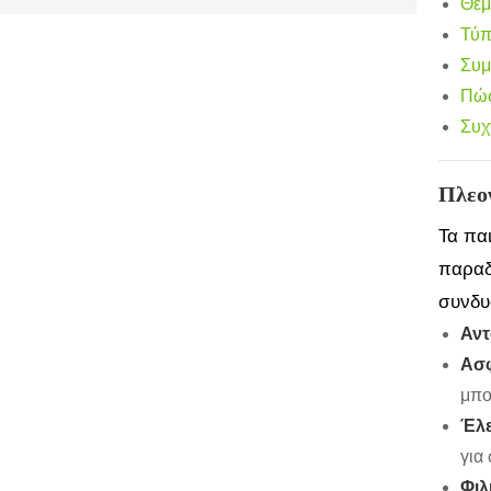
Θέμ
Τύπ
Συμ
Πώς
Συχ
Πλεο
Τα πα
παραδ
συνδυ
Αντ
Ασφ
μπο
Έλε
για
Φιλ