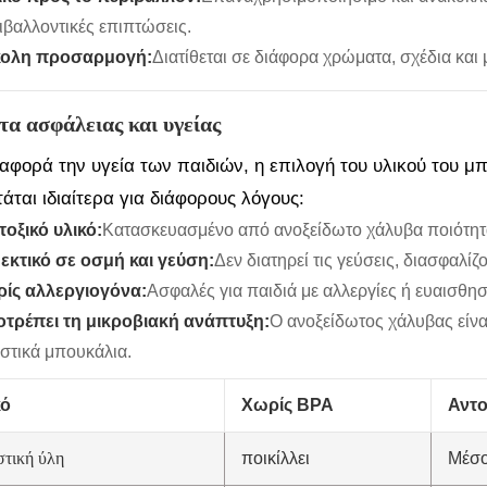
ιβαλλοντικές επιπτώσεις.
ολη προσαρμογή:
Διατίθεται σε διάφορα χρώματα, σχέδια και 
α ασφάλειας και υγείας
αφορά την υγεία των παιδιών, η επιλογή του υλικού του μπ
άται ιδιαίτερα για διάφορους λόγους:
τοξικό υλικό:
Κατασκευασμένο από ανοξείδωτο χάλυβα ποιότητας
εκτικό σε οσμή και γεύση:
Δεν διατηρεί τις γεύσεις, διασφαλί
ίς αλλεργιογόνα:
Ασφαλές για παιδιά με αλλεργίες ή ευαισθησ
τρέπει τη μικροβιακή ανάπτυξη:
Ο ανοξείδωτος χάλυβας είναι
στικά μπουκάλια.
κό
Χωρίς BPA
Αντ
τική ύλη
ποικίλλει
Μέσ