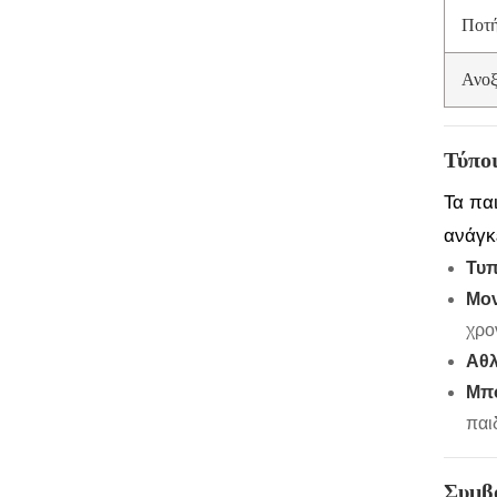
Ποτή
Ανοξ
Τύποι
Τα πα
ανάγκ
Τυπ
Μον
χρο
Αθλ
Μπο
παι
Συμβ