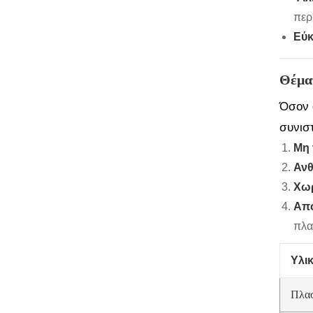
περ
Εύκ
Θέματ
Όσον 
συνιστ
Μη 
Ανθ
Χωρ
Απο
πλα
Υλι
Πλασ