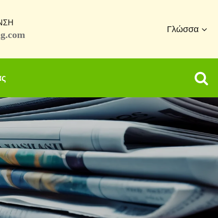
ΝΣΗ
Γλώσσα
ng.com
ας