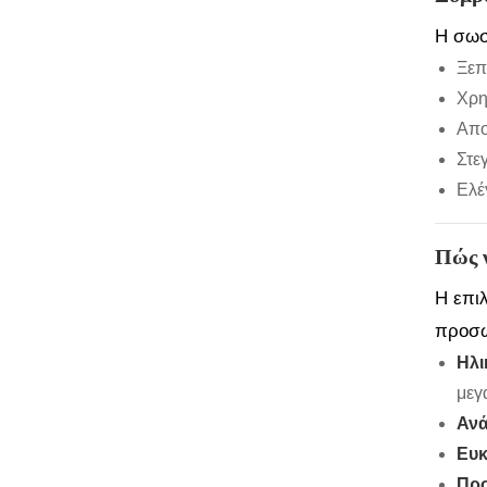
Η σωσ
Ξεπ
Χρη
Απο
Στε
Ελέ
Πώς ν
Η επι
προσω
Ηλι
μεγ
Ανά
Ευκ
Προ