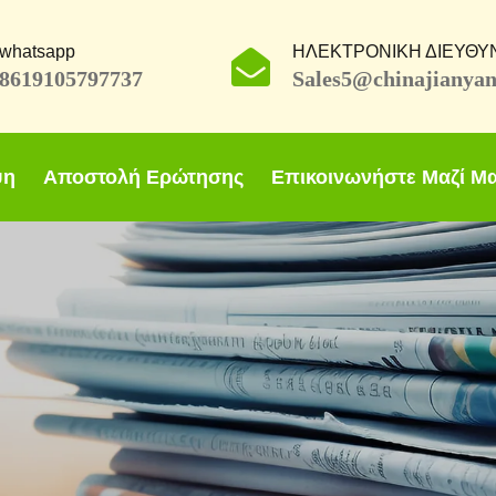
whatsapp
ΗΛΕΚΤΡΟΝΙΚΗ ΔΙΕΥΘΥ
8619105797737
Sales5@chinajianya
ψη
Αποστολή Ερώτησης
Επικοινωνήστε Μαζί Μ