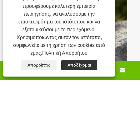
προσφέρουμε καλύτερη εμπειρία
περιήγησης, να αναλύσουμε την
επισκεψιμότητα του ιστότοπου και να
εξατομικεύσουμε το περιεχόμενο.
Χρησιμοποιώντας αυτόν τον ιστότοπο,
συμφωνείτε με τη χρήση των cookies από
εμάς.
Πολιτική Απορρήτου
Απορρίπτω
Αποδέχομαι






Τα χαρακτηριστικά της κούπας Travel.
Δείτε περισσότερα >>