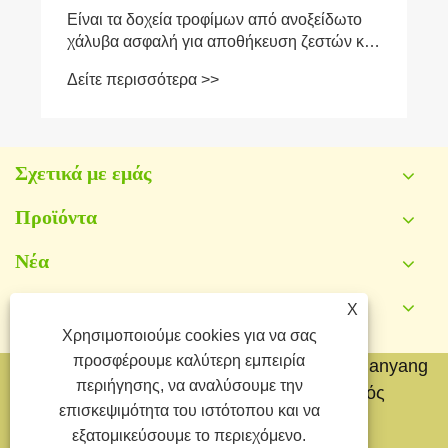
Είναι τα δοχεία τροφίμων από ανοξείδωτο
χάλυβα ασφαλή για αποθήκευση ζεστών και
κρύων τροφίμων;
Δείτε περισσότερα >>
Σχετικά με εμάς
Προϊόντα
Νέα
Επικοινωνήστε μαζί μας
X
Χρησιμοποιούμε cookies για να σας
προσφέρουμε καλύτερη εμπειρία
Πνευματικά δικαιώματα © 2026 Yongkang Jianyang
περιήγησης, να αναλύσουμε την
Metal Co.,Ltd. Με την επιφύλαξη παντός
επισκεψιμότητα του ιστότοπου και να
δικαιώματος.
εξατομικεύσουμε το περιεχόμενο.